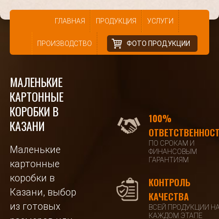
ГЛАВНАЯ
ПРОДУКЦИЯ
УСЛУГИ
ПРОИЗВОДСТВО
ФОТО ПРОДУКЦИИ
МАЛЕНЬКИЕ
КАРТОННЫЕ
КОРОБКИ В
100%
КАЗАНИ
ОТВЕТСТВЕННОС
ПО СРОКАМ И
Маленькие
ФИНАНСОВЫМ
ГАРАНТИЯМ
картонные
коробки в
КОНТРОЛЬ
Казани, выбор
КАЧЕСТВА
из готовых
ВСЕЙ ПРОДУКЦИИ Н
КАЖДОМ ЭТАПЕ