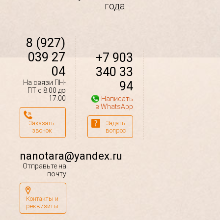
года
8 (927)
039 27
+7 903
04
340 33
На связи ПН-
94
ПТ с 8:00 до
17:00
Написать
в WhatsApp
Заказать
Задать
звонок
вопрос
nanotara@yandex.ru
Отправьте на
почту
Контакты и
реквизиты